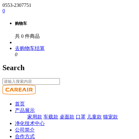
0553-2307751
0
购物车
共
0
件商品
去购物车结算
0
Search
首页
产品展示
家用款
车载款
桌面款
口罩
儿童款
猫宠款
净化技术中心
公司简介
合作方式